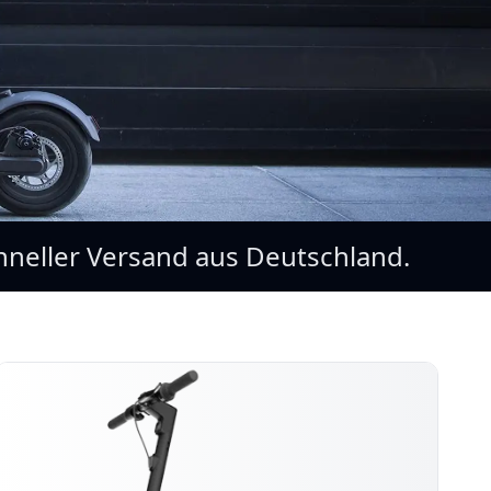
chneller Versand aus Deutschland.