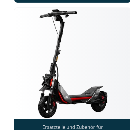
Ersatzteile und Zubehör für