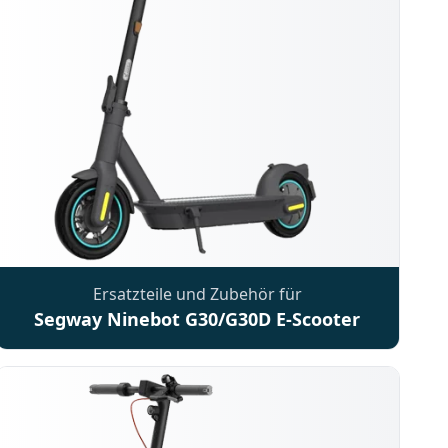
Ersatzteile und Zubehör für
Segway Ninebot G30/G30D E-Scooter