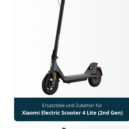
Ersatzteile und Zubehör für
Xiaomi Electric Scooter 4 Lite (2nd Gen)