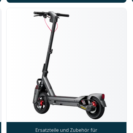
Ersatzteile und Zubehör für