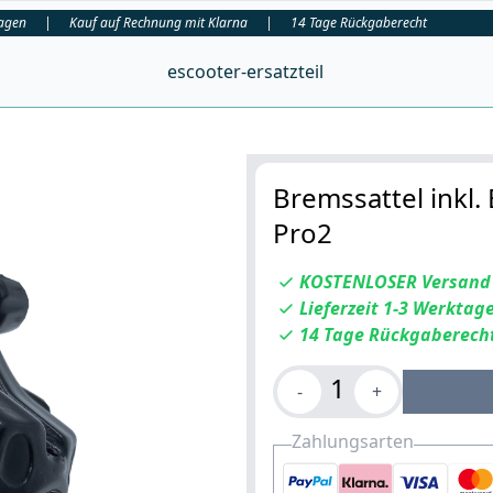
tagen
|
Kauf auf Rechnung mit Klarna
|
14 Tage Rückgaberecht
escooter-ersatzteil
Bremssattel inkl.
Pro2
KOSTENLOSER Versand
Lieferzeit 1-3 Werktag
14 Tage Rückgaberech
1
-
+
Zahlungsarten