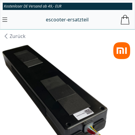
Kostenloser DE Versand ab 49,- EUR
escooter-ersatzteil
Zurück