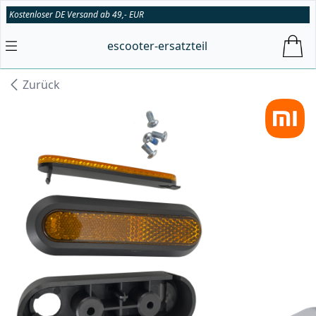
Kostenloser DE Versand ab 49,- EUR
escooter-ersatzteil
Zurück