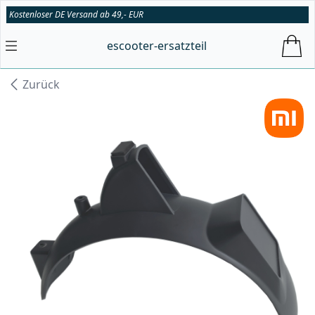
Kostenloser DE Versand ab 49,- EUR
escooter-ersatzteil
Zurück