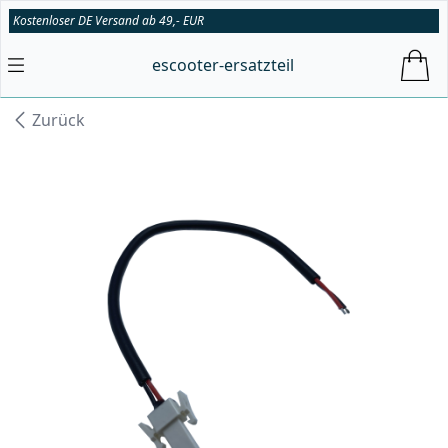
Kostenloser DE Versand ab 49,- EUR
escooter-ersatzteil
Zurück