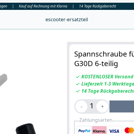
tagen
|
Kauf auf Rechnung mit Klarna
|
14 Tage Rückgaberecht
escooter-ersatzteil
Spannschraube fü
G30D 6-teilig
KOSTENLOSER Versand
Lieferzeit 1-3 Werktag
14 Tage Rückgaberech
1
-
+
Zahlungsarten