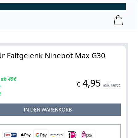
r Faltgelenk Ninebot Max G30
 ab 49€
4,95
€
inkl. MwSt.
e
t
IN DEN WARENKORB